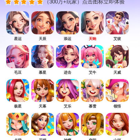
（300万+玩家）点击图标立即体验
星运
天辰
添运
天响
艾彼
毛豆
慕星
进击
艾牛
天威
极星
天幕
艾乐
慕雪
领悟