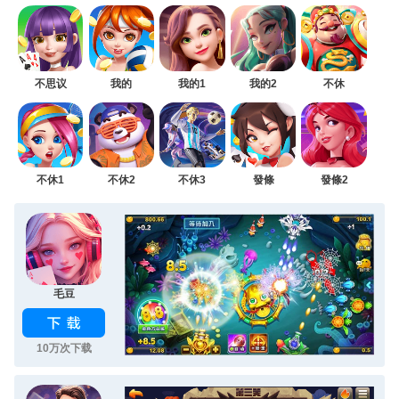
不思议
我的
我的1
我的2
不休
不休1
不休2
不休3
發條
發條2
毛豆
10万次下载